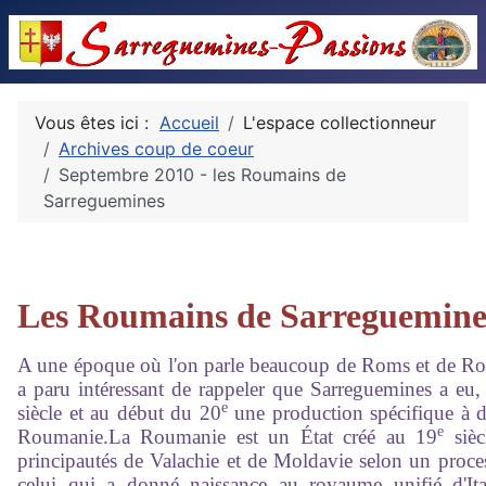
Vous êtes ici :
Accueil
L'espace collectionneur
Archives coup de coeur
Septembre 2010 - les Roumains de
Sarreguemines
Les Roumains de Sarreguemine
A une époque où l'on parle beaucoup de Roms et de Ro
a paru intéressant de rappeler que Sarreguemines a eu,
e
siècle et au début du 20
une production spécifique à de
e
Roumanie.La Roumanie est un État créé au 19
sièc
principautés de Valachie et de Moldavie selon un proce
celui qui a donné naissance au royaume unifié d'It