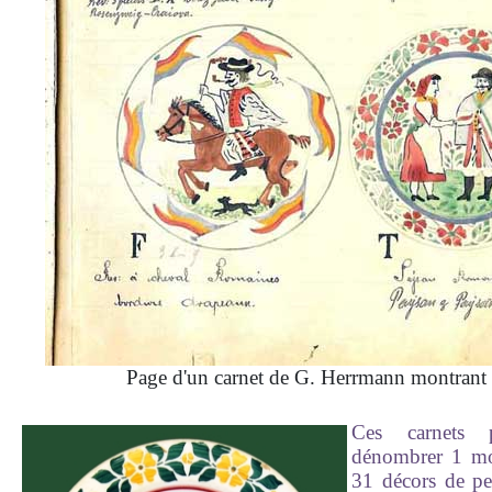
Page d'un carnet de G. Herrmann montrant 
Ces
carnets 
dénombrer 1 mot
31 décors de pe