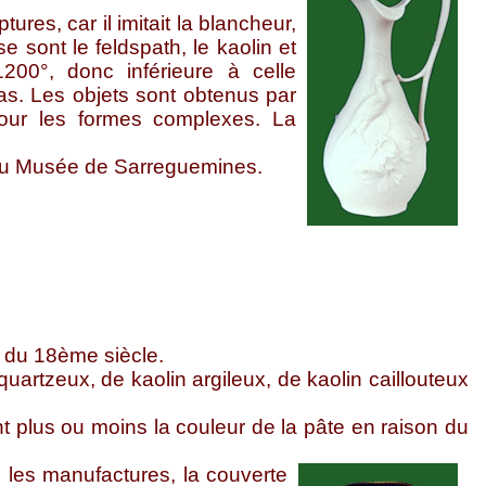
tures, car il imitait la blancheur,
 sont le feldspath, le kaolin et
200°, donc inférieure à celle
as. Les objets sont obtenus par
our les formes complexes. La
s du Musée de Sarreguemines.
u du 18ème siècle.
uartzeux, de kaolin argileux, de kaolin caillouteux
nt plus ou moins la couleur de la pâte en raison du
n les manufactures,
la couverte