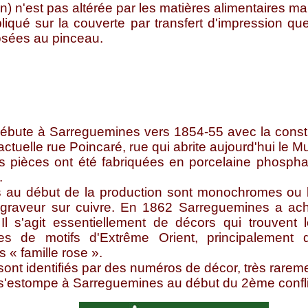
) n'est pas altérée par les matières alimentaires mais
iqué sur la couverte par transfert d'impression que
 posées au pinceau.
débute à Sarreguemines vers 1854-55 avec la constr
l'actuelle rue Poincaré, rue qui abrite aujourd'hui le 
 pièces ont été fabriquées en porcelaine phosphat
.
 au début de la production sont monochromes ou bic
, graveur sur cuivre. En 1862 Sarreguemines a ac
 Il s'agit essentiellement de décors
qui trouvent 
ises de motifs d'Extrême Orient, principalement
 « famille rose ».
ont identifiés par des numéros de décor, très rarem
s'estompe à Sarreguemines au début du 2ème confli