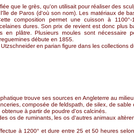
iée que le grès, qu'on utilisait pour réaliser des sculp
 l'île de Paros (d'où son nom).
Les matériaux de base
 Cette composition permet une cuisson à 1100°-1
celaines dures. Son prix de revient est donc plus b
 en plâtre. Plusieurs moules sont nécessaire p
rreguemines débute en 1855.
 Utzschneider en parian figure dans les collection
phatique trouve ses sources en Angleterre au milie
enceries, composée de feldspath, de silex, de sable q
obtenue à partir de poudre d'os calcinés.
 des os de ruminants, les os d'autres animaux altère
ffectue à 1200° et dure entre 25 et 50 heures selo