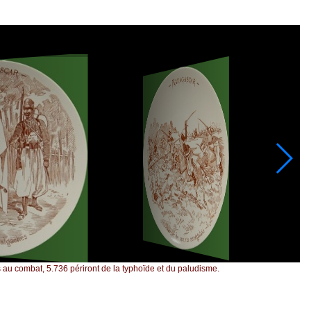
 au combat, 5.736 périront de la typhoïde et du paludisme.