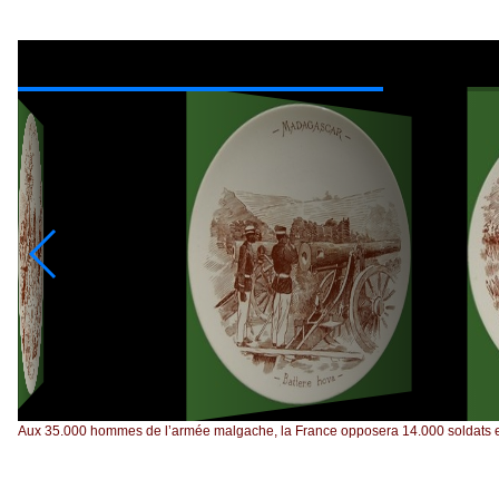
Aux 35.000 hommes de l’armée malgache, la France opposera 14.000 soldats et 7.0