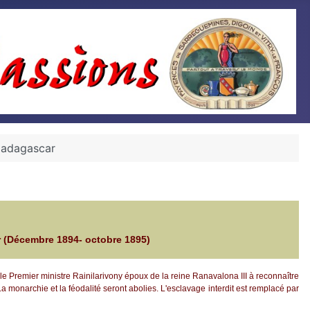
Madagascar
(Décembre 1894- octobre 1895)
le Premier ministre Rainilarivony époux de la reine Ranavalona III à reconnaître
La monarchie et la féodalité seront abolies. L'esclavage interdit est remplacé par