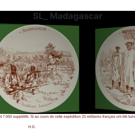
SL_ Madagascar
00 supplétifs. Si au cours de cette expédition 20 militaires français ont été tués
H.G.